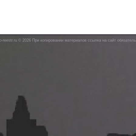
o-reestr.ru © 2026 При копировании материалов ссылка на сайт обязатель