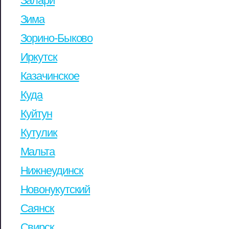
Залари
Зима
Зорино-Быково
Иркутск
Казачинское
Куда
Куйтун
Кутулик
Мальта
Нижнеудинск
Новонукутский
Саянск
Свирск