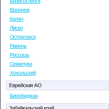
Борисоглебск
Воронеж
Калач
Лиски
Острогожск
Рамонь
Россошь
Семилуки
Хохольский
Еврейская АО
Биробиджан
Забайкальский край