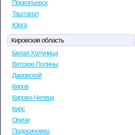
Прокопьевск
Таштагол
Юрга
Кировская область
Белая Холуница
Вятские Поляны
Даровской
Киров
Кирово-Чепецк
Кирс
Оричи
Подосиновец