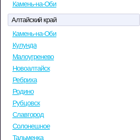
Камень-на-Оби
Алтайский край
Камень-на-Оби
Кулунда
Малоугренево
Новоалтайск
Ребриха
Родино
Рубцовск
Славгород
Солонешное
Тальменка