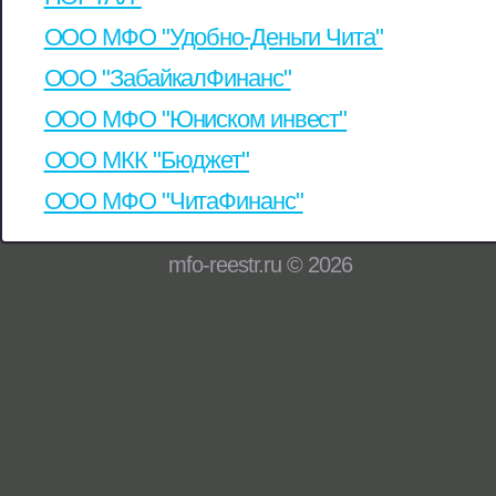
ООО МФО "Удобно-Деньги Чита"
ООО "ЗабайкалФинанс"
ООО МФО "Юниском инвест"
ООО МКК "Бюджет"
ООО МФО "ЧитаФинанс"
mfo-reestr.ru © 2026