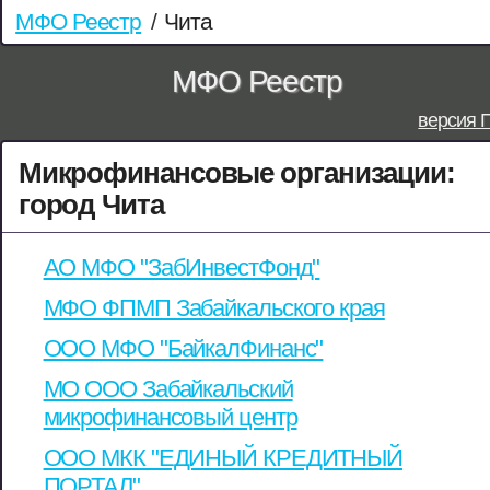
МФО Реестр
/
Чита
МФО Реестр
версия 
Микрофинансовые организации:
город Чита
АО МФО "ЗабИнвестФонд"
МФО ФПМП Забайкальского края
ООО МФО "БайкалФинанс"
МО ООО Забайкальский
микрофинансовый центр
ООО МКК "ЕДИНЫЙ КРЕДИТНЫЙ
ПОРТАЛ"