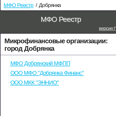
МФО Реестр
/
Добрянка
МФО Реестр
версия 
Микрофинансовые организации:
город Добрянка
МФО Добрянский МФПП
ООО МФО "Добрянка Финанс"
ООО МКК "ЭННИО"