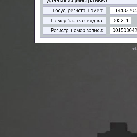
Данные из реестра МФО:
Госуд. регистр. номер:
114482704
Номер бланка свид-ва:
003211
Регистр. номер записи:
00150304
mf