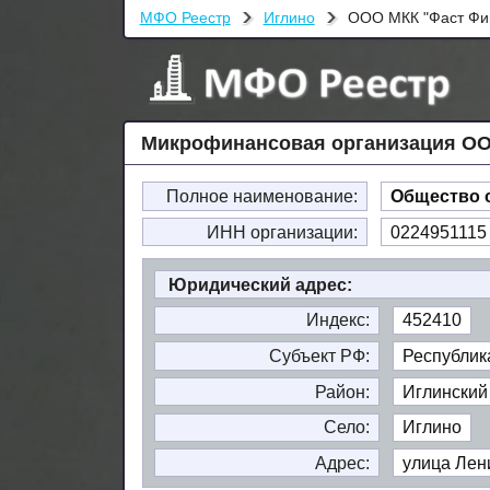
МФО Реестр
Иглино
ООО МКК "Фаст Фи
Микрофинансовая организация ООО
Полное наименование:
Общество 
ИНН организации:
0224951115
Юридический адрес:
Индекс:
452410
Субъект РФ:
Республик
Район:
Иглинский
Село:
Иглино
Адрес:
улица Лени