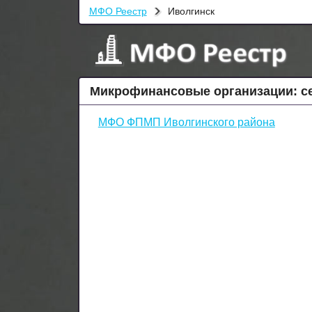
МФО Реестр
Иволгинск
Микрофинансовые организации: с
МФО ФПМП Иволгинского района