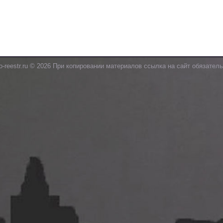
o-reestr.ru © 2026 При копировании материалов ссылка на сайт обязатель