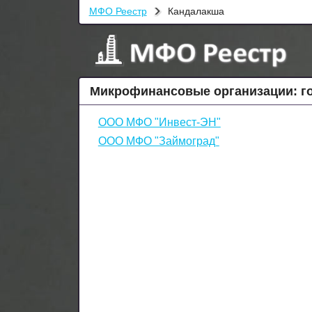
МФО Реестр
Кандалакша
Микрофинансовые организации: г
ООО МФО "Инвест-ЭН"
ООО МФО "Займоград"