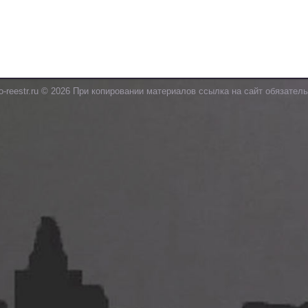
o-reestr.ru © 2026 При копировании материалов ссылка на сайт обязатель