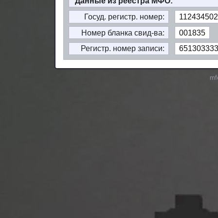
Данные из реестра МФО:
Госуд. регистр. номер:
112434502
Номер бланка свид-ва:
001835
Регистр. номер записи:
65130333
mf