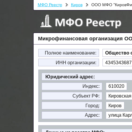
МФО Реестр
Киров
ООО МФО "КировФи
Микрофинансовая организация ОО
Полное наименование:
Общество 
ИНН организации:
4345343687
Юридический адрес:
Индекс:
610020
Субъект РФ:
Кировская
Город:
Киров
Адрес:
улица Карл