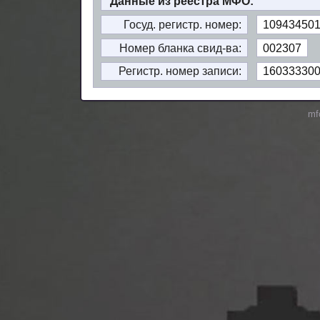
Данные из реестра МФО:
Госуд. регистр. номер:
109434501
Номер бланка свид-ва:
002307
Регистр. номер записи:
16033330
mf