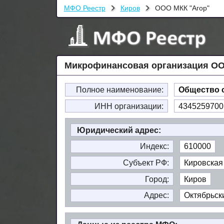
МФО Реестр
Киров
ООО МКК "Агор"
Микрофинансовая организация ООО
Полное наименование:
Общество 
ИНН организации:
4345259700
Юридический адрес:
Индекс:
610000
Субъект РФ:
Кировская
Город:
Киров
Адрес:
Октябрьски