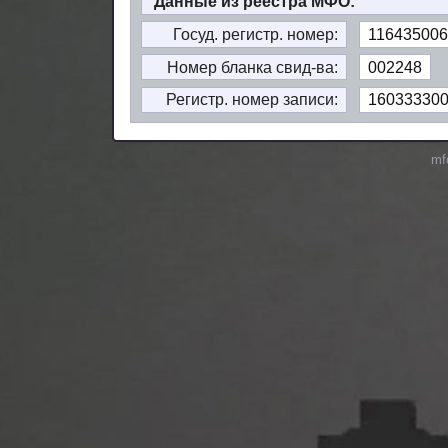
Данные из реестра МФО:
Госуд. регистр. номер:
116435006
Номер бланка свид-ва:
002248
Регистр. номер записи:
16033330
mf