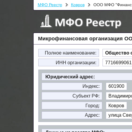
МФО Реестр
Ковров
ООО МФО "Финанс
Микрофинансовая организация ОО
Полное наименование:
Общество 
ИНН организации:
7716699061
Юридический адрес:
Индекс:
601900
Субъект РФ:
Владимирс
Город:
Ковров
Адрес:
улица Свер