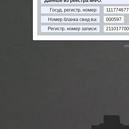
Данные из реестра МФО:
Госуд. регистр. номер:
111774677
Номер бланка свид-ва:
000597
Регистр. номер записи:
211017700
mf