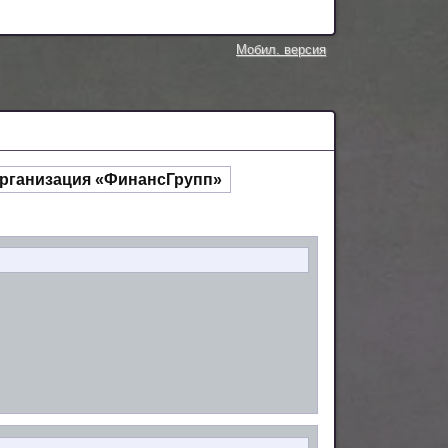
Мобил. версия
рганизация «ФинансГрупп»