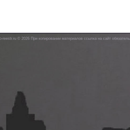
o-reestr.ru © 2026 При копировании материалов ссылка на сайт обязатель