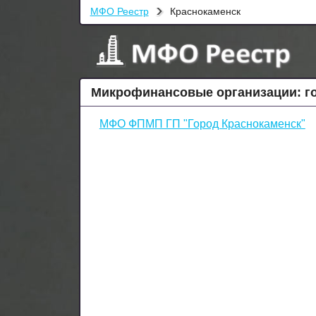
МФО Реестр
Краснокаменск
Микрофинансовые организации: г
МФО ФПМП ГП "Город Краснокаменск"