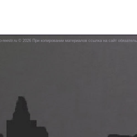
o-reestr.ru © 2026 При копировании материалов ссылка на сайт обязатель