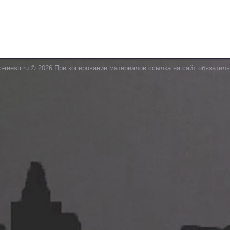
o-reestr.ru © 2026 При копировании материалов ссылка на сайт обязатель