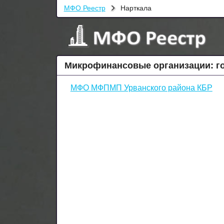
МФО Реестр
Нарткала
Микрофинансовые организации: го
МФО МФПМП Урванского района КБР