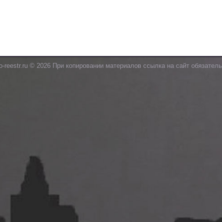
o-reestr.ru © 2026 При копировании материалов ссылка на сайт обязатель