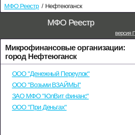
МФО Реестр
/
Нефтеюганск
МФО Реестр
версия 
Микрофинансовые организации:
город Нефтеюганск
ООО "Денежный Переулок"
ООО "Возьми ВЗАЙМЫ"
ЗАО МФО "ЮлВит финанс"
ООО "При Деньгах"