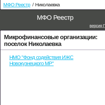
МФО Реестр
/
Николаевка
МФО Реестр
версия 
Микрофинансовые организации:
поселок Николаевка
НМО "Фонд содействия ИЖС
Новокузнецкого МР"