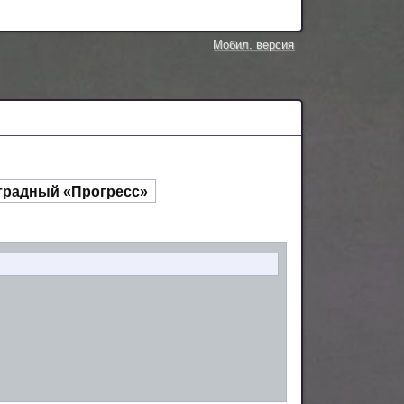
Мобил. версия
традный «Прогресс»