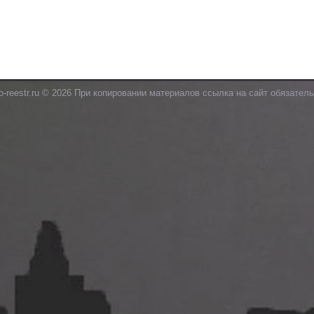
o-reestr.ru © 2026 При копировании материалов ссылка на сайт обязатель