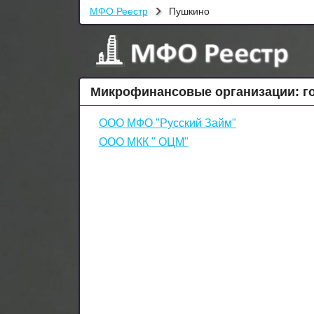
МФО Реестр
Пушкино
Микрофинансовые организации: г
ООО МФО "Русский Займ"
ООО МКК " ОЦМ"