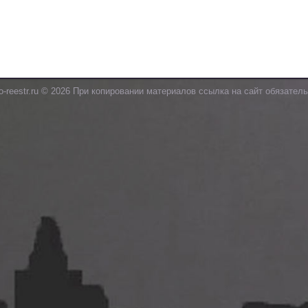
o-reestr.ru © 2026 При копировании материалов ссылка на сайт обязатель