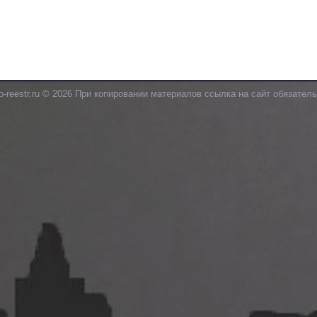
o-reestr.ru © 2026 При копировании материалов ссылка на сайт обязатель