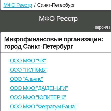
МФО Реестр
/
Санкт-Петербург
МФО Реестр
версия 
Микрофинансовые организации:
город Санкт-Петербург
ООО МФО "ЧК"
ООО "ПСПбКБ"
ООО "Альянс"
ООО МФО "ДА!ДЕНЬГИ"
ООО МФО "ЮПИТЕР 6"
ООО МФО "Ферратум Раша"