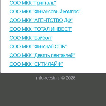
ООО МКК "Гринталь"
ООО МКК "Финансовый компас"
ООО МКК "АГЕНТСТВО ДФ"
ООО МКК "ТОТАЛ ИНВЕСТ"
ООО МКК "Байбол"
ООО МКК "Финснаб СПБ"
ООО МКК "Девять пентаклей"
ООО МКК "СИТИЛАЙФ"
mfo-reestr.ru © 2026