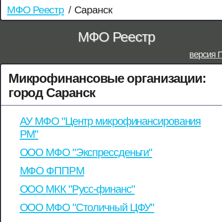
МФО Реестр
/
Саранск
МФО Реестр
версия 
Микрофинансовые организации:
город Саранск
АУ МФО "Центр микрофинансирования
РМ"
ООО МФО "Экспрессденьги"
МФО ФППРМ
ООО МКК "Русс-финанс"
ООО МФО "Столичный ЦФУ"