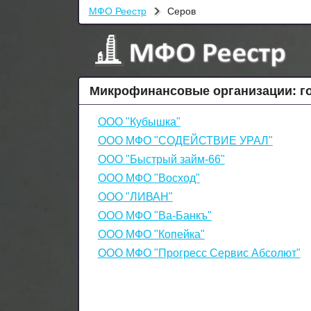
МФО Реестр
Серов
Микрофинансовые организации: г
ООО "Кубышка"
ООО МФО "СОДЕЙСТВИЕ УРАЛ"
ООО "Быстрый займ-66"
ООО МФО "Восход"
ООО "ЛИВАН"
ООО МФО "Ва-Банкъ"
ООО МФО "Копейка"
ООО МФО "Прогресс Сервис Абсолют"