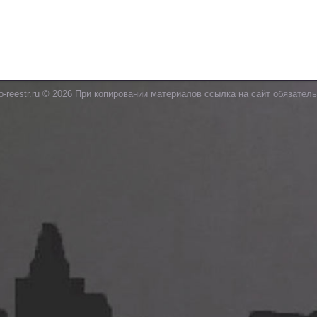
o-reestr.ru © 2026 При копировании материалов ссылка на сайт обязатель