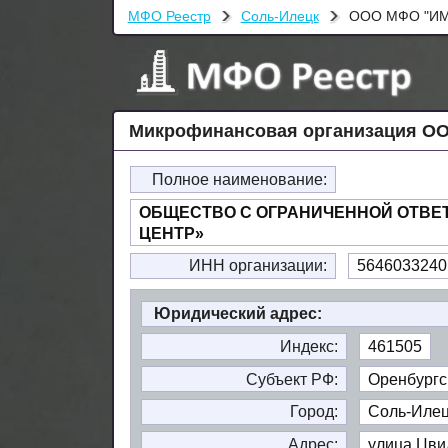
МФО Реестр
Соль-Илецк
ООО МФО "ИМ
Микрофинансовая организация ОО
Полное наименование:
ОБЩЕСТВО С ОГРАНИЧЕННОЙ ОТВ
ЦЕНТР»
ИНН организации:
5646033240
Юридический адрес:
Индекс:
461505
Субъект РФ:
Оренбургс
Город:
Соль-Илец
Адрес:
улица Цвил