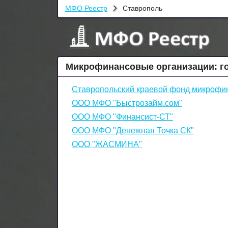
МФО Реестр
Ставрополь
Микрофинансовые организации: г
Ставропольский краевой фонд микрофи
ООО МФО "Быстрозайм.сом"
ООО МФО "Финансист-СТ"
ООО МФО "Денежная Точка СК"
ООО "ЖАСМИНА"