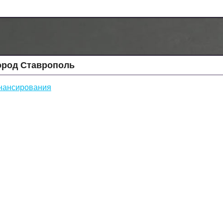
ород Ставрополь
нансирования