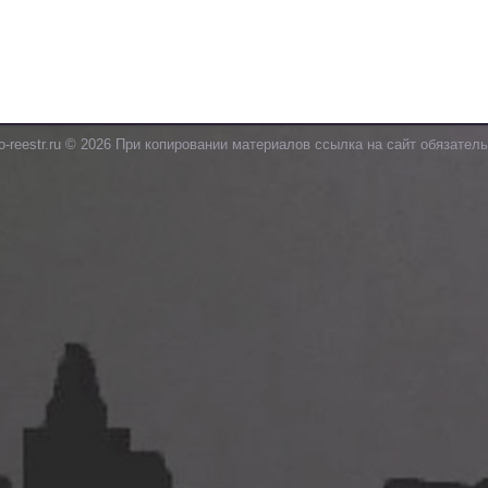
o-reestr.ru © 2026 При копировании материалов ссылка на сайт обязатель