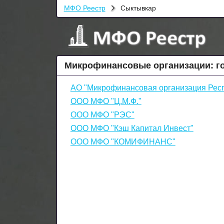
МФО Реестр
Сыктывкар
Микрофинансовые организации: г
АО "Микрофинансовая организация Респ
ООО МФО "Ц.М.Ф."
ООО МФО "РЭС"
ООО МФО "Кэш Капитал Инвест"
ООО МФО "КОМИФИНАНС"