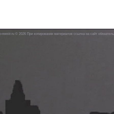
o-reestr.ru © 2026 При копировании материалов ссылка на сайт обязатель