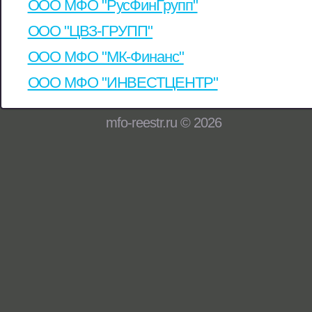
ООО МФО "РусФинГрупп"
ООО "ЦВЗ-ГРУПП"
ООО МФО "МК-Финанс"
ООО МФО "ИНВЕСТЦЕНТР"
mfo-reestr.ru © 2026