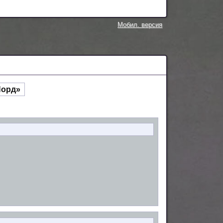
Мобил. версия
Норд»