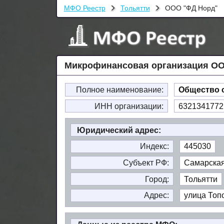
МФО Реестр
Тольятти
ООО "ФД Норд"
Микрофинансовая организация ОО
Полное наименование:
Общество 
ИНН организации:
6321341772
Юридический адрес:
Индекс:
445030
Субъект РФ:
Самарская
Город:
Тольятти
Адрес:
улица Топо