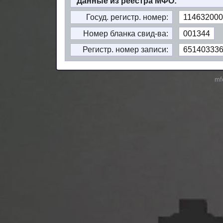
Данные из реестра МФО:
Госуд. регистр. номер:
114632000
Номер бланка свид-ва:
001344
Регистр. номер записи:
65140333
mf