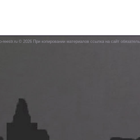
o-reestr.ru © 2026 При копировании материалов ссылка на сайт обязатель