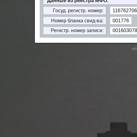
Данные из реестра МФО:
Госуд. регистр. номер:
116762706
Номер бланка свид-ва:
001776
Регистр. номер записи:
00160307
mf