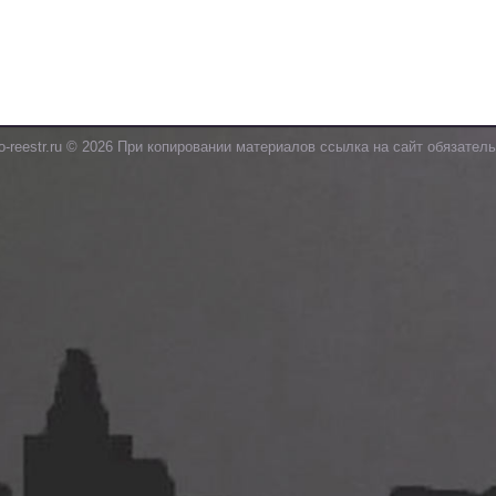
o-reestr.ru © 2026 При копировании материалов ссылка на сайт обязатель