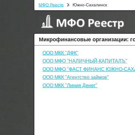
МФО Реестр
Южно-Сахалинск
Микрофинансовые организации: г
ООО МКК "ДФК"
ООО МФО "НАЛИЧНЫЙ-КАПИТАЛЪ"
ООО МФО "ФАСТ ФИНАНС ЮЖНО-САХ
ООО МКК "Агентство займов"
ООО МКК "Линия Денег"