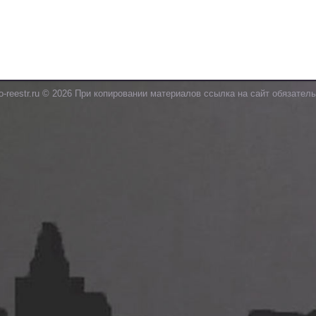
o-reestr.ru © 2026 При копировании материалов ссылка на сайт обязатель