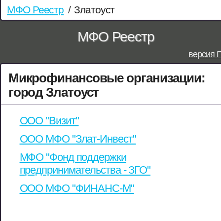
МФО Реестр
/
Златоуст
МФО Реестр
версия 
Микрофинансовые организации:
город Златоуст
ООО "Визит"
ООО МФО "Злат-Инвест"
МФО "Фонд поддержки
предпринимательства - ЗГО"
ООО МФО "ФИНАНС-М"