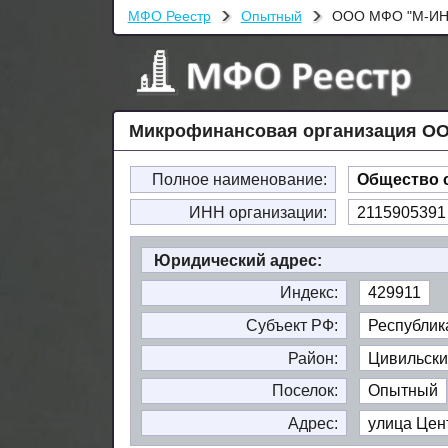
МФО Реестр
Опытный
ООО МФО "М-ИН
Микрофинансовая организация О
Полное наименование:
Общество 
ИНН организации:
2115905391
Юридический адрес:
Индекс:
429911
Субъект РФ:
Республик
Район:
Цивильски
Поселок:
Опытный
Адрес:
улица Цент