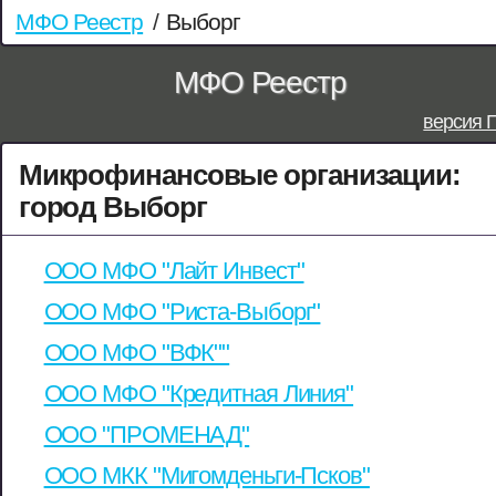
МФО Реестр
/
Выборг
МФО Реестр
версия 
Микрофинансовые организации:
город Выборг
ООО МФО "Лайт Инвест"
ООО МФО "Риста-Выборг"
ООО МФО "ВФК""
ООО МФО "Кредитная Линия"
ООО "ПРОМЕНАД"
ООО МКК "Мигомденьги-Псков"